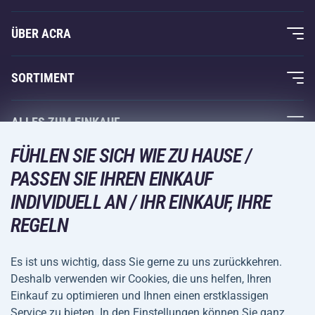
ÜBER ACRA
Über uns
SORTIMENT
Acra-Garantie
Fitness und Krafttraining
ALLES ZUM EINKAUF
Kontakte
Racketsportarten
FÜHLEN SIE SICH WIE ZU HAUSE /
Großhandel
Acra-Garantie
Wintersport
PASSEN SIE IHREN EINKAUF
Einkaufsratgeber
Rückgabe und Reklamationen
INDIVIDUELL AN / IHR EINKAUF, IHRE
Freizeit und Unterhaltung
VERSANDARTEN
Versand und Zahlung
REGELN
Camping und Wandern
Kampfsportarten
Es ist uns wichtig, dass Sie gerne zu uns zurückkehren.
ZAHLUNGSARTEN
Deshalb verwenden wir Cookies, die uns helfen, Ihren
Fahrräder und Roller
Einkauf zu optimieren und Ihnen einen erstklassigen
Ballsportarten
Service zu bieten. In den Einstellungen können Sie ganz