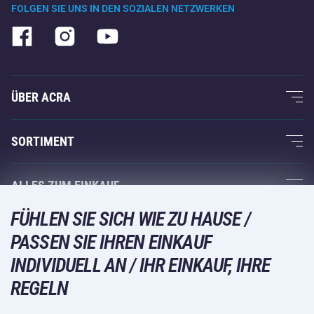
FOLGEN SIE UNS IN DEN SOZIALEN NETZWERKEN
ÜBER ACRA
Über uns
SORTIMENT
Acra-Garantie
Fitness und Krafttraining
ALLES ZUM EINKAUF
Kontakte
Racketsportarten
FÜHLEN SIE SICH WIE ZU HAUSE /
Großhandel
Acra-Garantie
Wintersport
PASSEN SIE IHREN EINKAUF
Einkaufsratgeber
Rückgabe und Reklamationen
Freizeit und Unterhaltung
VERSANDARTEN
INDIVIDUELL AN / IHR EINKAUF, IHRE
Versand und Zahlung
REGELN
Camping und Wandern