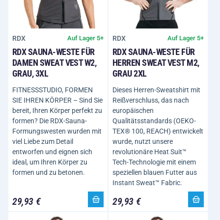
RDX
RDX
Auf Lager 5+
Auf Lager 5+
RDX SAUNA-WESTE FÜR
RDX SAUNA-WESTE FÜR
DAMEN SWEAT VEST W2,
HERREN SWEAT VEST M2,
GRAU, 3XL
GRAU 2XL
FITNESSSTUDIO, FORMEN
Dieses Herren-Sweatshirt mit
SIE IHREN KÖRPER – Sind Sie
Reißverschluss, das nach
bereit, Ihren Körper perfekt zu
europäischen
formen? Die RDX-Sauna-
Qualitätsstandards (OEKO-
Formungswesten wurden mit
TEX® 100, REACH) entwickelt
viel Liebe zum Detail
wurde, nutzt unsere
entworfen und eignen sich
revolutionäre Heat Suit™
ideal, um Ihren Körper zu
Tech-Technologie mit einem
formen und zu betonen.
speziellen blauen Futter aus
Instant Sweat™ Fabric.
29,93 €
29,93 €