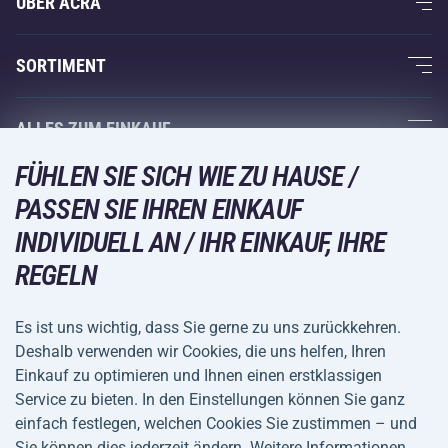
ÜBER ACRA
Über uns
SORTIMENT
Acra-Garantie
Fitness und Krafttraining
ALLES ZUM EINKAUF
Kontakte
Racketsportarten
FÜHLEN SIE SICH WIE ZU HAUSE /
Großhandel
Acra-Garantie
Wintersport
PASSEN SIE IHREN EINKAUF
Einkaufsratgeber
Rückgabe und Reklamationen
Freizeit und Unterhaltung
VERSANDARTEN
INDIVIDUELL AN / IHR EINKAUF, IHRE
Versand und Zahlung
REGELN
Camping und Wandern
Kampfsportarten
Es ist uns wichtig, dass Sie gerne zu uns zurückkehren.
ZAHLUNGSARTEN
Deshalb verwenden wir Cookies, die uns helfen, Ihren
Fahrräder und Roller
Einkauf zu optimieren und Ihnen einen erstklassigen
Ballsportarten
Service zu bieten. In den Einstellungen können Sie ganz
einfach festlegen, welchen Cookies Sie zustimmen – und
Wassersport
Allgemeine
Datenschutz
Sie können dies jederzeit ändern. Weitere Informationen