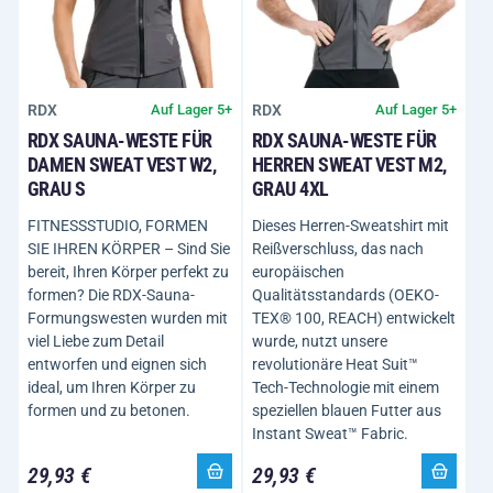
RDX
RDX
Auf Lager 5+
Auf Lager 5+
RDX SAUNA-WESTE FÜR
RDX SAUNA-WESTE FÜR
DAMEN SWEAT VEST W2,
HERREN SWEAT VEST M2,
GRAU S
GRAU 4XL
FITNESSSTUDIO, FORMEN
Dieses Herren-Sweatshirt mit
SIE IHREN KÖRPER – Sind Sie
Reißverschluss, das nach
bereit, Ihren Körper perfekt zu
europäischen
formen? Die RDX-Sauna-
Qualitätsstandards (OEKO-
Formungswesten wurden mit
TEX® 100, REACH) entwickelt
viel Liebe zum Detail
wurde, nutzt unsere
entworfen und eignen sich
revolutionäre Heat Suit™
ideal, um Ihren Körper zu
Tech-Technologie mit einem
formen und zu betonen.
speziellen blauen Futter aus
Instant Sweat™ Fabric.
29,93 €
29,93 €