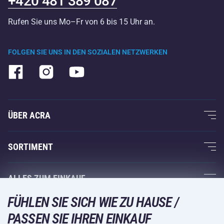
+420 481 389 087
Rufen Sie uns Mo–Fr von 6 bis 15 Uhr an.
FOLGEN SIE UNS IN DEN SOZIALEN NETZWERKEN
ÜBER ACRA
Über uns
SORTIMENT
Acra-Garantie
Fitness und Krafttraining
ALLES ZUM EINKAUF
Kontakte
Racketsportarten
FÜHLEN SIE SICH WIE ZU HAUSE /
Großhandel
Acra-Garantie
Wintersport
PASSEN SIE IHREN EINKAUF
Einkaufsratgeber