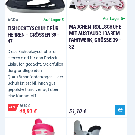
Auf Lager 5+
ACRA
Auf Lager 5
MÄDCHEN-ROLLSCHUHE
EISHOCKEYSCHUHE FÜR
MIT AUSTAUSCHBAREM
HERREN – GRÖSSEN 39–4
FAHRWERK, GRÖSSE 29–3
7
2
Diese Eishockeyschuhe für
Herren sind für das Freizeit-
Eislaufen gedacht. Sie erfüllen
die grundlegenden
Qualitätsanforderungen – der
Schuh ist stabil, innen gut
gepolstert und verfügt über
eine Kunststoff…
40,80 €
-0 %
40,80 €
51,10 €