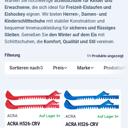
Wählen Sie hochwertige
Schlittschuhe für Kinder und
Erwachsene
, die sich ideal für
Freizeit-Eislaufen und
Eishockey
eignen. Wir bieten
Herren-, Damen- und
Kinderschlittschuhe
mit stabiler Konstruktion und
bequemer Innenauskleidung für
sicheres und flüssiges
Gleiten
. Genießen Sie
den Winter auf dem Eis
mit
Schlittschuhen, die
Komfort, Qualität und Stil
vereinen.
Filterung
11 Produkte angezeigt
Sortieren nach
Preis
Marke
Produktart
ACRA
Auf Lager 5+
ACRA
Auf Lager 5+
ACRA H526-CRV
ACRA H526-CRV