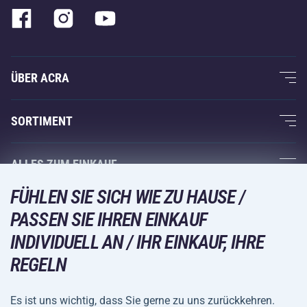
ÜBER ACRA
Über uns
SORTIMENT
Acra-Garantie
Fitness und Krafttraining
ALLES ZUM EINKAUF
Kontakte
Racketsportarten
FÜHLEN SIE SICH WIE ZU HAUSE /
Großhandel
Acra-Garantie
Wintersport
PASSEN SIE IHREN EINKAUF
Einkaufsratgeber
Rückgabe und Reklamationen
Freizeit und Unterhaltung
VERSANDARTEN
INDIVIDUELL AN / IHR EINKAUF, IHRE
Versand und Zahlung
REGELN
Camping und Wandern
Kampfsportarten
Es ist uns wichtig, dass Sie gerne zu uns zurückkehren.
ZAHLUNGSARTEN