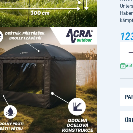
Unters
Haben
kämp
12
Auf
PA
ÜB