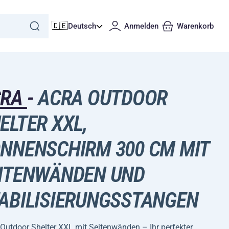
🇩🇪
Deutsch
Anmelden
Warenkorb
CRA
-
ACRA OUTDOOR
ELTER XXL,
NNENSCHIRM 300 CM MIT
ITENWÄNDEN UND
ABILISIERUNGSSTANGEN
Outdoor Shelter XXL mit Seitenwänden – Ihr perfekter