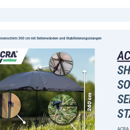
nnenschirm 300 cm mit Seitenwänden und Stabilisierungsstangen
A
SH
SO
SE
ST
ACRA 