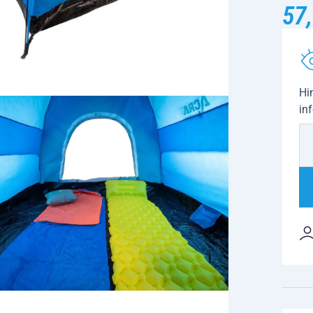
57,
Hi
in