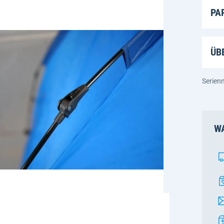
PA
ÜB
Serien
WA