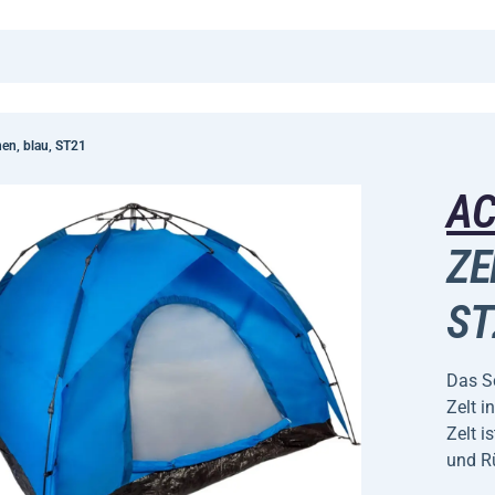
nen, blau, ST21
A
ZE
ST
Das Sc
Zelt i
Zelt i
und R