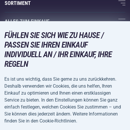
Über uns
SORTIMENT
Acra-Garantie
Fitness und Krafttraining
ALLES ZUM EINKAUF
Kontakte
Racketsportarten
FÜHLEN SIE SICH WIE ZU HAUSE /
Großhandel
Acra-Garantie
Wintersport
PASSEN SIE IHREN EINKAUF
Einkaufsratgeber
Rückgabe und Reklamationen
Freizeit und Unterhaltung
VERSANDARTEN
INDIVIDUELL AN / IHR EINKAUF, IHRE
Versand und Zahlung
REGELN
Camping und Wandern
Kampfsportarten
Es ist uns wichtig, dass Sie gerne zu uns zurückkehren.
ZAHLUNGSARTEN
Deshalb verwenden wir Cookies, die uns helfen, Ihren
Fahrräder und Roller
Einkauf zu optimieren und Ihnen einen erstklassigen
Ballsportarten
Service zu bieten. In den Einstellungen können Sie ganz
einfach festlegen, welchen Cookies Sie zustimmen – und
Wassersport
Allgemeine
Datenschutz
Sie können dies jederzeit ändern. Weitere Informationen
Sportbekleidung und Accessoires
Geschäftsbedingungen
finden Sie in den Cookie-Richtlinien.