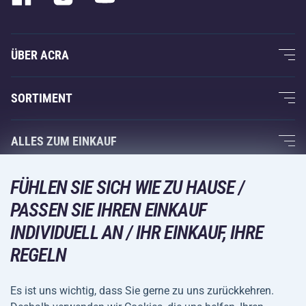
ÜBER ACRA
Über uns
SORTIMENT
Acra-Garantie
Fitness und Krafttraining
ALLES ZUM EINKAUF
Kontakte
Racketsportarten
Großhandel
Acra-Garantie
FÜHLEN SIE SICH WIE ZU HAUSE /
Wintersport
Einkaufsratgeber
Rückgabe und Reklamationen
PASSEN SIE IHREN EINKAUF
Freizeit und Unterhaltung
VERSANDARTEN
INDIVIDUELL AN / IHR EINKAUF, IHRE
Versand und Zahlung
Camping und Wandern
REGELN
Kampfsportarten
ZAHLUNGSARTEN
Es ist uns wichtig, dass Sie gerne zu uns zurückkehren.
Fahrräder und Roller