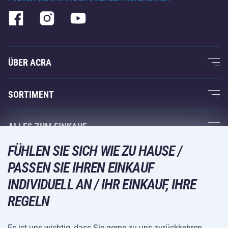
ÜBER ACRA
Über uns
SORTIMENT
Acra-Garantie
Fitness und Krafttraining
ALLES ZUM EINKAUF
Kontakte
Racketsportarten
FÜHLEN SIE SICH WIE ZU HAUSE /
Großhandel
Acra-Garantie
Wintersport
PASSEN SIE IHREN EINKAUF
Einkaufsratgeber
Rückgabe und Reklamationen
Freizeit und Unterhaltung
VERSANDARTEN
INDIVIDUELL AN / IHR EINKAUF, IHRE
Versand und Zahlung
REGELN
Camping und Wandern
Kampfsportarten
Es ist uns wichtig, dass Sie gerne zu uns zurückkehren.
ZAHLUNGSARTEN