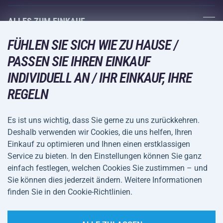
Acra-Garantie
Fitness und Krafttraining
ALLES ZUM EINKAUF
Kontakte
Racketsportarten
FÜHLEN SIE SICH WIE ZU HAUSE /
Großhandel
Acra-Garantie
Wintersport
PASSEN SIE IHREN EINKAUF
Einkaufsratgeber
Rückgabe und Reklamationen
Freizeit und Unterhaltung
VERSANDARTEN
INDIVIDUELL AN / IHR EINKAUF, IHRE
Versand und Zahlung
REGELN
Camping und Wandern
Kampfsportarten
Es ist uns wichtig, dass Sie gerne zu uns zurückkehren.
ZAHLUNGSARTEN
Deshalb verwenden wir Cookies, die uns helfen, Ihren
Fahrräder und Roller
Einkauf zu optimieren und Ihnen einen erstklassigen
Ballsportarten
Service zu bieten. In den Einstellungen können Sie ganz
einfach festlegen, welchen Cookies Sie zustimmen – und
Wassersport
Allgemeine
Datenschutz
Sie können dies jederzeit ändern. Weitere Informationen
Sportbekleidung und Accessoires
Geschäftsbedingungen
finden Sie in den Cookie-Richtlinien.
Cookie-Einstellungen