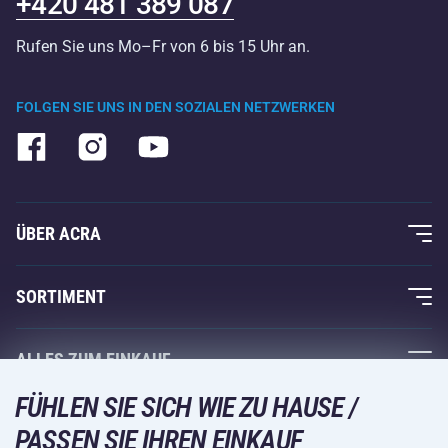
+420 481 389 087
Rufen Sie uns Mo–Fr von 6 bis 15 Uhr an.
FOLGEN SIE UNS IN DEN SOZIALEN NETZWERKEN
ÜBER ACRA
Über uns
SORTIMENT
Acra-Garantie
Fitness und Krafttraining
ALLES ZUM EINKAUF
Kontakte
Racketsportarten
FÜHLEN SIE SICH WIE ZU HAUSE /
Großhandel
Acra-Garantie
Wintersport
PASSEN SIE IHREN EINKAUF
Einkaufsratgeber