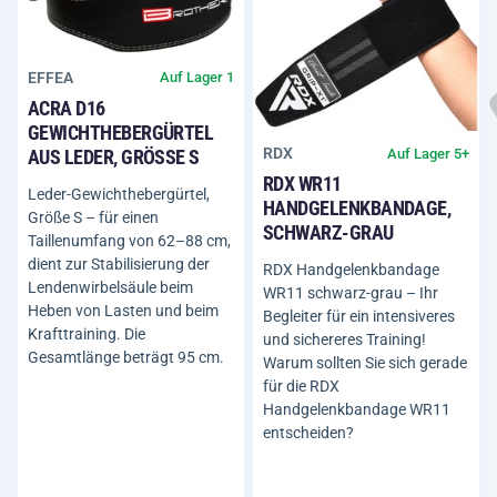
EFFEA
Auf Lager 1
ACRA D16
GEWICHTHEBERGÜRTEL
RDX
Auf Lager 5+
AUS LEDER, GRÖSSE S
RDX WR11
Leder-Gewichthebergürtel,
HANDGELENKBANDAGE,
Größe S – für einen
SCHWARZ-GRAU
Taillenumfang von 62–88 cm,
dient zur Stabilisierung der
RDX Handgelenkbandage
Lendenwirbelsäule beim
WR11 schwarz-grau – Ihr
Heben von Lasten und beim
Begleiter für ein intensiveres
Krafttraining. Die
und sichereres Training!
Gesamtlänge beträgt 95 cm.
Warum sollten Sie sich gerade
für die RDX
Handgelenkbandage WR11
entscheiden?