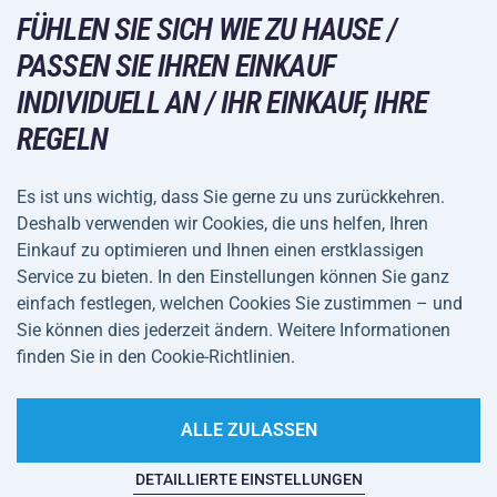
Racketsportarten
FÜHLEN SIE SICH WIE ZU HAUSE /
Großhandel
Acra-Garantie
Wintersport
PASSEN SIE IHREN EINKAUF
Einkaufsratgeber
Rückgabe und Reklamationen
INDIVIDUELL AN / IHR EINKAUF, IHRE
Freizeit und Unterhaltung
VERSANDARTEN
Versand und Zahlung
REGELN
Camping und Wandern
Kampfsportarten
Es ist uns wichtig, dass Sie gerne zu uns zurückkehren.
ZAHLUNGSARTEN
Deshalb verwenden wir Cookies, die uns helfen, Ihren
Fahrräder und Roller
Einkauf zu optimieren und Ihnen einen erstklassigen
Ballsportarten
Service zu bieten. In den Einstellungen können Sie ganz
einfach festlegen, welchen Cookies Sie zustimmen – und
Wassersport
Allgemeine
Datenschutz
Sie können dies jederzeit ändern. Weitere Informationen
Sportbekleidung und Accessoires
Geschäftsbedingungen
finden Sie in den Cookie-Richtlinien.
Cookie-Einstellungen
ALLE ZULASSEN
DETAILLIERTE EINSTELLUNGEN
Auf dieser Website spukt es