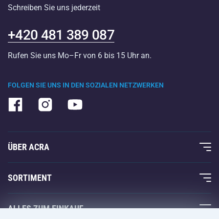
Schreiben Sie uns jederzeit
+420 481 389 087
Rufen Sie uns Mo–Fr von 6 bis 15 Uhr an.
FOLGEN SIE UNS IN DEN SOZIALEN NETZWERKEN
ÜBER ACRA
Über uns
SORTIMENT
Acra-Garantie
Fitness und Krafttraining
ALLES ZUM EINKAUF
Kontakte