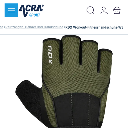
te
Reißzangen, Bänder und Handschuhe
RDX Workout-Fitnesshandschuhe W3