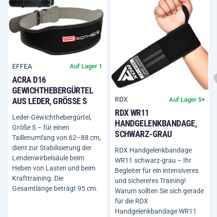
EFFEA
Auf Lager 1
ACRA D16
GEWICHTHEBERGÜRTEL
RDX
Auf Lager 5+
AUS LEDER, GRÖSSE S
RDX WR11
Leder-Gewichthebergürtel,
HANDGELENKBANDAGE,
Größe S – für einen
SCHWARZ-GRAU
Taillenumfang von 62–88 cm,
dient zur Stabilisierung der
RDX Handgelenkbandage
Lendenwirbelsäule beim
WR11 schwarz-grau – Ihr
Heben von Lasten und beim
Begleiter für ein intensiveres
Krafttraining. Die
und sichereres Training!
Gesamtlänge beträgt 95 cm.
Warum sollten Sie sich gerade
für die RDX
Handgelenkbandage WR11