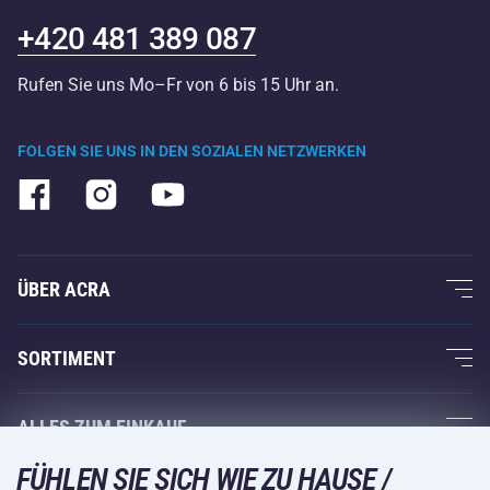
+420 481 389 087
Rufen Sie uns Mo–Fr von 6 bis 15 Uhr an.
FOLGEN SIE UNS IN DEN SOZIALEN NETZWERKEN
ÜBER ACRA
Über uns
SORTIMENT
Acra-Garantie
Fitness und Krafttraining
ALLES ZUM EINKAUF
Kontakte
Racketsportarten
FÜHLEN SIE SICH WIE ZU HAUSE /
Großhandel
Acra-Garantie