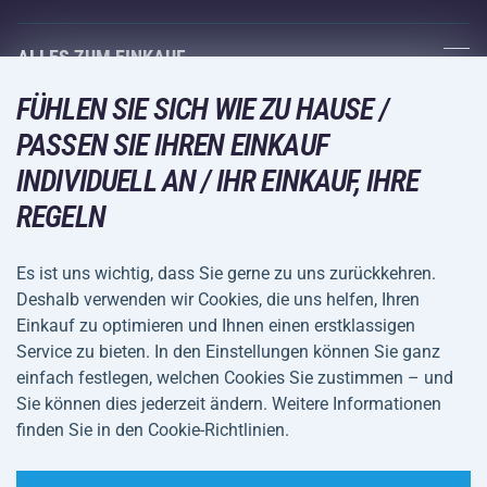
Acra-Garantie
Fitness und Krafttraining
ALLES ZUM EINKAUF
Kontakte
Racketsportarten
FÜHLEN SIE SICH WIE ZU HAUSE /
Großhandel
Acra-Garantie
Wintersport
PASSEN SIE IHREN EINKAUF
Einkaufsratgeber
Rückgabe und Reklamationen
Freizeit und Unterhaltung
VERSANDARTEN
INDIVIDUELL AN / IHR EINKAUF, IHRE
Versand und Zahlung
REGELN
Camping und Wandern
Kampfsportarten
Es ist uns wichtig, dass Sie gerne zu uns zurückkehren.
ZAHLUNGSARTEN
Deshalb verwenden wir Cookies, die uns helfen, Ihren
Fahrräder und Roller
Einkauf zu optimieren und Ihnen einen erstklassigen
Ballsportarten
Service zu bieten. In den Einstellungen können Sie ganz
einfach festlegen, welchen Cookies Sie zustimmen – und
Wassersport
Allgemeine
Datenschutz
Sie können dies jederzeit ändern. Weitere Informationen
Sportbekleidung und Accessoires
Geschäftsbedingungen
finden Sie in den Cookie-Richtlinien.
Cookie-Einstellungen