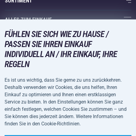
SORTIMENT
Acra-Garantie
Fitness und Krafttraining
ALLES ZUM EINKAUF
Kontakte
Racketsportarten
FÜHLEN SIE SICH WIE ZU HAUSE /
Großhandel
Acra-Garantie
Wintersport
PASSEN SIE IHREN EINKAUF
Einkaufsratgeber
Rückgabe und Reklamationen
Freizeit und Unterhaltung
VERSANDARTEN
INDIVIDUELL AN / IHR EINKAUF, IHRE
Versand und Zahlung
REGELN
Camping und Wandern
Kampfsportarten
Es ist uns wichtig, dass Sie gerne zu uns zurückkehren.
ZAHLUNGSARTEN
Deshalb verwenden wir Cookies, die uns helfen, Ihren
Fahrräder und Roller
Einkauf zu optimieren und Ihnen einen erstklassigen
Ballsportarten
Service zu bieten. In den Einstellungen können Sie ganz
einfach festlegen, welchen Cookies Sie zustimmen – und
Wassersport
Allgemeine
Datenschutz
Sie können dies jederzeit ändern. Weitere Informationen
Sportbekleidung und Accessoires
Geschäftsbedingungen
finden Sie in den Cookie-Richtlinien.