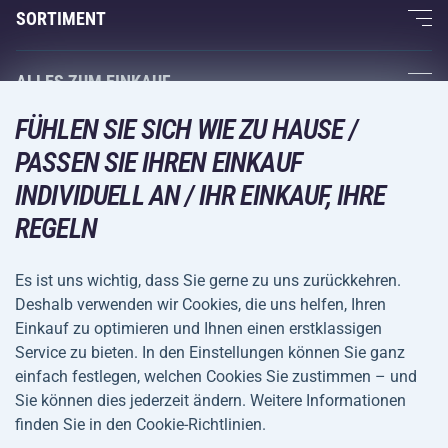
Über uns
SORTIMENT
Acra-Garantie
Fitness und Krafttraining
ALLES ZUM EINKAUF
Kontakte
Racketsportarten
FÜHLEN SIE SICH WIE ZU HAUSE /
Großhandel
Acra-Garantie
Wintersport
PASSEN SIE IHREN EINKAUF
Einkaufsratgeber
Rückgabe und Reklamationen
Freizeit und Unterhaltung
VERSANDARTEN
INDIVIDUELL AN / IHR EINKAUF, IHRE
Versand und Zahlung
REGELN
Camping und Wandern
Kampfsportarten
Es ist uns wichtig, dass Sie gerne zu uns zurückkehren.
ZAHLUNGSARTEN
Deshalb verwenden wir Cookies, die uns helfen, Ihren
Fahrräder und Roller
Einkauf zu optimieren und Ihnen einen erstklassigen
Ballsportarten
Service zu bieten. In den Einstellungen können Sie ganz
einfach festlegen, welchen Cookies Sie zustimmen – und
Wassersport
Allgemeine
Datenschutz
Sie können dies jederzeit ändern. Weitere Informationen
Sportbekleidung und Accessoires
Geschäftsbedingungen
finden Sie in den Cookie-Richtlinien.