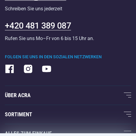
Schreiben Sie uns jederzeit
+420 481 389 087
Rufen Sie uns Mo–Fr von 6 bis 15 Uhr an.
FOLGEN SIE UNS IN DEN SOZIALEN NETZWERKEN
ÜBER ACRA
Über uns
SORTIMENT
Acra-Garantie
Fitness und Krafttraining
ALLES ZUM EINKAUF
Kontakte