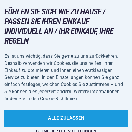
Racketsportarten
FÜHLEN SIE SICH WIE ZU HAUSE /
Großhandel
Acra-Garantie
Wintersport
PASSEN SIE IHREN EINKAUF
Einkaufsratgeber
Rückgabe und Reklamationen
Freizeit und Unterhaltung
VERSANDARTEN
INDIVIDUELL AN / IHR EINKAUF, IHRE
Versand und Zahlung
REGELN
Camping und Wandern
Kampfsportarten
Es ist uns wichtig, dass Sie gerne zu uns zurückkehren.
ZAHLUNGSARTEN
Deshalb verwenden wir Cookies, die uns helfen, Ihren
Fahrräder und Roller
Einkauf zu optimieren und Ihnen einen erstklassigen
Ballsportarten
Service zu bieten. In den Einstellungen können Sie ganz
einfach festlegen, welchen Cookies Sie zustimmen – und
Wassersport
Allgemeine
Datenschutz
Sie können dies jederzeit ändern. Weitere Informationen
Sportbekleidung und Accessoires
Geschäftsbedingungen
finden Sie in den Cookie-Richtlinien.
Cookie-Einstellungen
ALLE ZULASSEN
DETAILLIERTE EINSTELLUNGEN