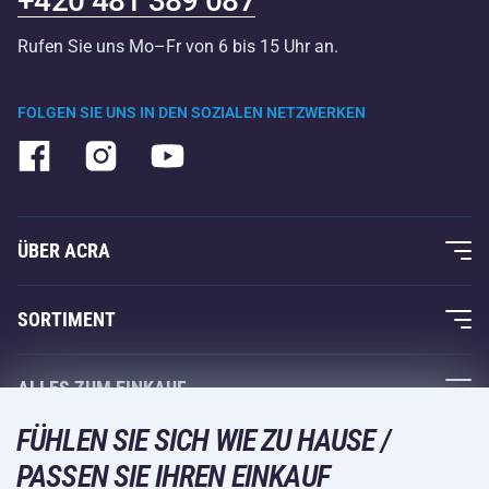
+420 481 389 087
Rufen Sie uns Mo–Fr von 6 bis 15 Uhr an.
FOLGEN SIE UNS IN DEN SOZIALEN NETZWERKEN
ÜBER ACRA
Über uns
SORTIMENT
Acra-Garantie
Fitness und Krafttraining
ALLES ZUM EINKAUF
Kontakte
Racketsportarten
FÜHLEN SIE SICH WIE ZU HAUSE /
Großhandel
Acra-Garantie
Wintersport
PASSEN SIE IHREN EINKAUF
Einkaufsratgeber
Rückgabe und Reklamationen