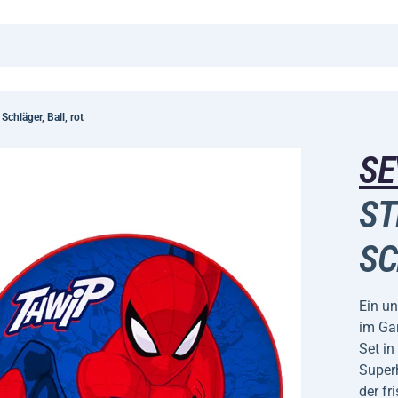
chläger, Ball, rot
S
ST
SC
Ein un
im Ga
Set in
Superh
der fr