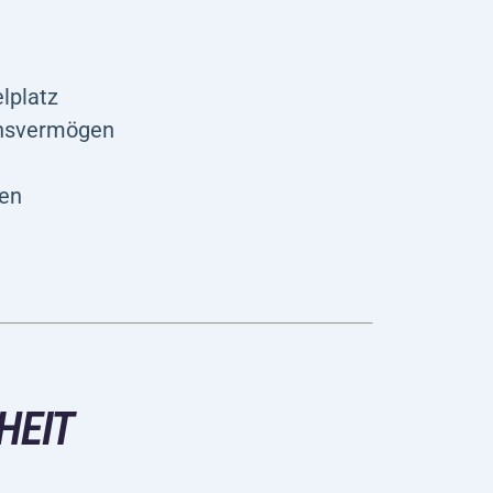
lplatz
onsvermögen
gen
EIT