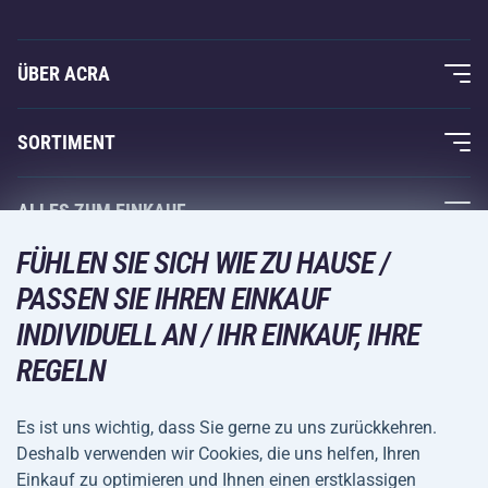
ÜBER ACRA
Über uns
SORTIMENT
Acra-Garantie
Fitness und Krafttraining
ALLES ZUM EINKAUF
Kontakte
Racketsportarten
FÜHLEN SIE SICH WIE ZU HAUSE /
Großhandel
Acra-Garantie
Wintersport
PASSEN SIE IHREN EINKAUF
Einkaufsratgeber
Rückgabe und Reklamationen
INDIVIDUELL AN / IHR EINKAUF, IHRE
Freizeit und Unterhaltung
VERSANDARTEN
Versand und Zahlung
REGELN
Camping und Wandern
Kampfsportarten
Es ist uns wichtig, dass Sie gerne zu uns zurückkehren.
ZAHLUNGSARTEN
Deshalb verwenden wir Cookies, die uns helfen, Ihren
Fahrräder und Roller
Einkauf zu optimieren und Ihnen einen erstklassigen