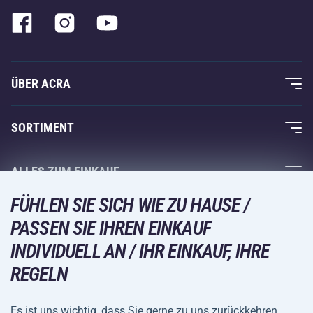
ÜBER ACRA
Über uns
SORTIMENT
Acra-Garantie
Fitness und Krafttraining
ALLES ZUM EINKAUF
Kontakte
Racketsportarten
FÜHLEN SIE SICH WIE ZU HAUSE /
Großhandel
Acra-Garantie
Wintersport
PASSEN SIE IHREN EINKAUF
Einkaufsratgeber
Rückgabe und Reklamationen
INDIVIDUELL AN / IHR EINKAUF, IHRE
Freizeit und Unterhaltung
VERSANDARTEN
Versand und Zahlung
REGELN
Camping und Wandern
Kampfsportarten
Es ist uns wichtig, dass Sie gerne zu uns zurückkehren.
ZAHLUNGSARTEN