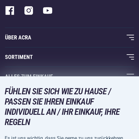
ÜBER ACRA
Über uns
SORTIMENT
Acra-Garantie
Fitness und Krafttraining
ALLES ZUM EINKAUF
Kontakte
Racketsportarten
FÜHLEN SIE SICH WIE ZU HAUSE /
Großhandel
Acra-Garantie
Wintersport
PASSEN SIE IHREN EINKAUF
Einkaufsratgeber
Rückgabe und Reklamationen
INDIVIDUELL AN / IHR EINKAUF, IHRE
Freizeit und Unterhaltung
VERSANDARTEN
Versand und Zahlung
REGELN
Camping und Wandern
Kampfsportarten
Es ist uns wichtig, dass Sie gerne zu uns zurückkehren.
ZAHLUNGSARTEN