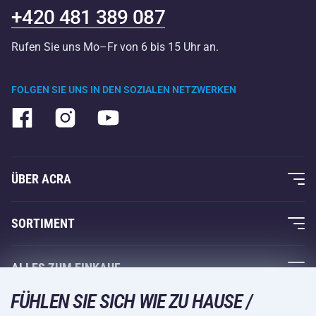
+420 481 389 087
Rufen Sie uns Mo–Fr von 6 bis 15 Uhr an.
FOLGEN SIE UNS IN DEN SOZIALEN NETZWERKEN
ÜBER ACRA
Über uns
SORTIMENT
Acra-Garantie
Fitness und Krafttraining
ALLES ZUM EINKAUF
Kontakte
Racketsportarten
FÜHLEN SIE SICH WIE ZU HAUSE /
Großhandel
Acra-Garantie
Wintersport