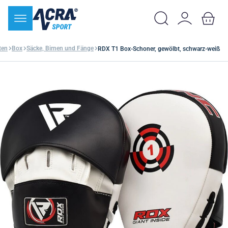
ten
Box
Säcke, Birnen und Fänge
RDX T1 Box-Schoner, gewölbt, schwarz-weiß