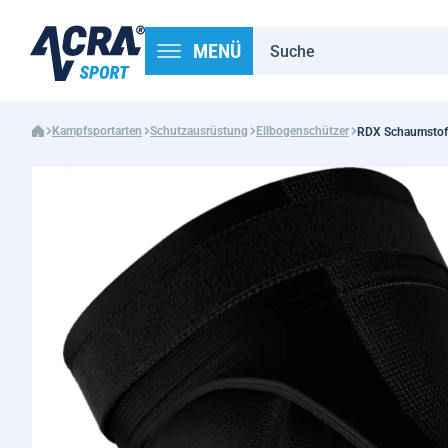
MENÜ
Kampfsportarten
Schutzausrüstung
Ellbogenschützer
RDX Schaumstoff