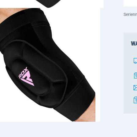
Serien
WA