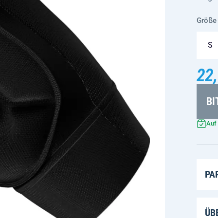
Größe
S
22,
BI
Auf
PA
ÜB