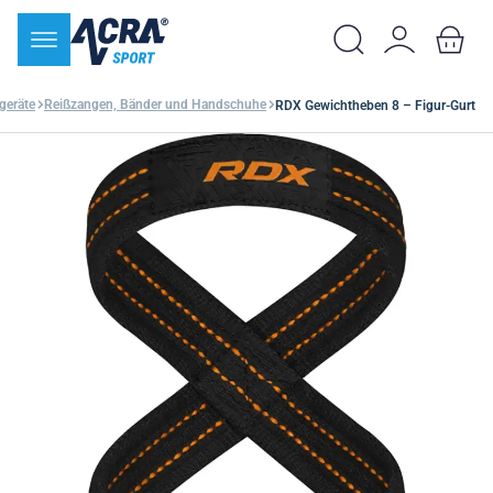
geräte
Reißzangen, Bänder und Handschuhe
RDX Gewichtheben 8 – Figur-Gurt