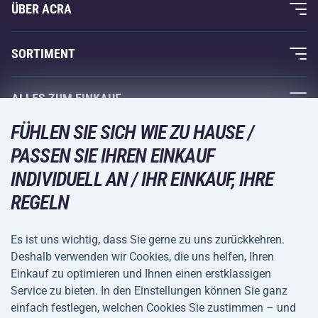
ÜBER ACRA
Über uns
SORTIMENT
Acra-Garantie
Fitness und Krafttraining
ALLES ZUM EINKAUF
Kontakte
Racketsportarten
FÜHLEN SIE SICH WIE ZU HAUSE /
Großhandel
Acra-Garantie
Wintersport
PASSEN SIE IHREN EINKAUF
Einkaufsratgeber
Rückgabe und Reklamationen
INDIVIDUELL AN / IHR EINKAUF, IHRE
Freizeit und Unterhaltung
VERSANDARTEN
Versand und Zahlung
REGELN
Camping und Wandern
Kampfsportarten
Es ist uns wichtig, dass Sie gerne zu uns zurückkehren.
ZAHLUNGSARTEN
Deshalb verwenden wir Cookies, die uns helfen, Ihren
Fahrräder und Roller
Einkauf zu optimieren und Ihnen einen erstklassigen
Ballsportarten
Service zu bieten. In den Einstellungen können Sie ganz
einfach festlegen, welchen Cookies Sie zustimmen – und
Wassersport