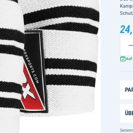
Kampfs
Schut
24,
Auf
PA
ÜB
Serie