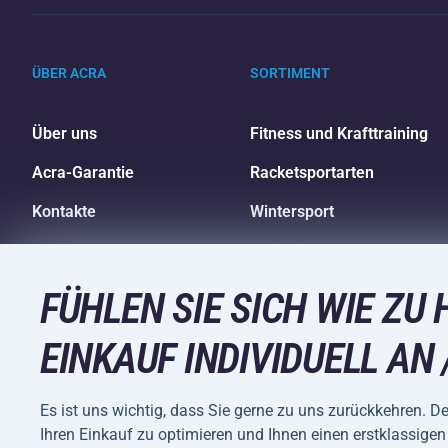
ÜBER ACRA
SORTIMENT
Über uns
Fitness und Krafttraining
Acra-Garantie
Racketsportarten
Kontakte
Wintersport
Großhandel
Freizeit und Unterhaltung
Einkaufsratgeber
Camping und Wandern
FÜHLEN SIE SICH WIE ZU 
EINKAUF INDIVIDUELL AN 
Es ist uns wichtig, dass Sie gerne zu uns zurückkehren. D
Ihren Einkauf zu optimieren und Ihnen einen erstklassigen 