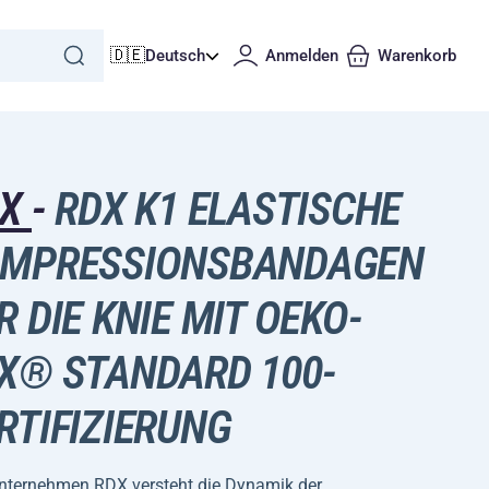
🇩🇪
Deutsch
Anmelden
Warenkorb
DX
-
RDX K1 ELASTISCHE
MPRESSIONSBANDAGEN
R DIE KNIE MIT OEKO-
X® STANDARD 100-
RTIFIZIERUNG
nternehmen RDX versteht die Dynamik der