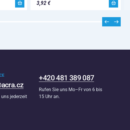
3,92 €
CE
+420 481 389 087
acra.cz
Rufen Sie uns Mo–Fr von 6 bis
 uns jederzeit
15 Uhr an.