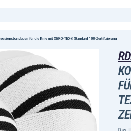
essionsbandagen für die Knie mit OEKO-TEX® Standard 100-Zertifizierung
R
KO
FÜ
TE
ZE
Das U