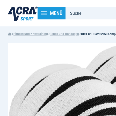
MENÜ
Fitness und Krafttraining
Tapes und Bandagen
RDX K1 Elastische Kompr