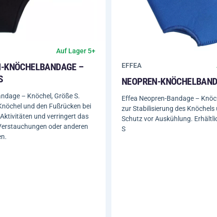
Auf Lager 5+
-KNÖCHELBANDAGE –
EFFEA
NEOPREN-KNÖCHELBAN
ndage – Knöchel, Größe S.
Effea Neopren-Bandage – Knöch
Knöchel und den Fußrücken bei
zur Stabilisierung des Knöchel
 Aktivitäten und verringert das
Schutz vor Auskühlung. Erhältli
 Verstauchungen oder anderen
S
en.