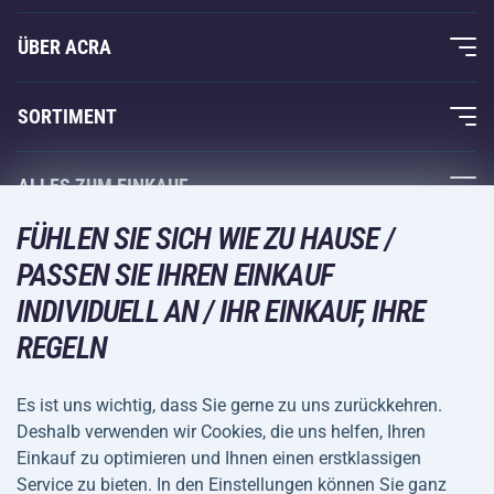
ÜBER ACRA
Über uns
SORTIMENT
Acra-Garantie
Fitness und Krafttraining
ALLES ZUM EINKAUF
Kontakte
Racketsportarten
FÜHLEN SIE SICH WIE ZU HAUSE /
Großhandel
Acra-Garantie
Wintersport
PASSEN SIE IHREN EINKAUF
Einkaufsratgeber
Rückgabe und Reklamationen
INDIVIDUELL AN / IHR EINKAUF, IHRE
Freizeit und Unterhaltung
VERSANDARTEN
Versand und Zahlung
REGELN
Camping und Wandern
Kampfsportarten
Es ist uns wichtig, dass Sie gerne zu uns zurückkehren.
ZAHLUNGSARTEN
Deshalb verwenden wir Cookies, die uns helfen, Ihren
Fahrräder und Roller
Einkauf zu optimieren und Ihnen einen erstklassigen
Ballsportarten
Service zu bieten. In den Einstellungen können Sie ganz