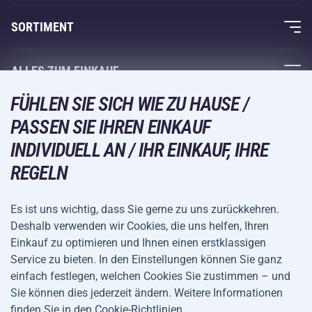
Über uns
SORTIMENT
Acra-Garantie
Fitness und Krafttraining
ALLES ZUM EINKAUF
Kontakte
Racketsportarten
FÜHLEN SIE SICH WIE ZU HAUSE /
Großhandel
Acra-Garantie
Wintersport
PASSEN SIE IHREN EINKAUF
Einkaufsratgeber
Rückgabe und Reklamationen
INDIVIDUELL AN / IHR EINKAUF, IHRE
Freizeit und Unterhaltung
VERSANDARTEN
Versand und Zahlung
REGELN
Camping und Wandern
Kampfsportarten
Es ist uns wichtig, dass Sie gerne zu uns zurückkehren.
ZAHLUNGSARTEN
Deshalb verwenden wir Cookies, die uns helfen, Ihren
Fahrräder und Roller
Einkauf zu optimieren und Ihnen einen erstklassigen
Ballsportarten
Service zu bieten. In den Einstellungen können Sie ganz
einfach festlegen, welchen Cookies Sie zustimmen – und
Wassersport
Allgemeine
Datenschutz
Sie können dies jederzeit ändern. Weitere Informationen
Sportbekleidung und Accessoires
Geschäftsbedingungen
finden Sie in den Cookie-Richtlinien.