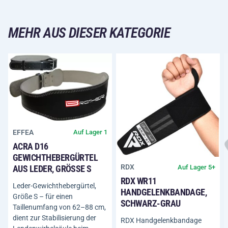
MEHR AUS DIESER KATEGORIE
EFFEA
Auf Lager 1
ACRA D16
GEWICHTHEBERGÜRTEL
RDX
Auf Lager 5+
AUS LEDER, GRÖSSE S
RDX WR11
Leder-Gewichthebergürtel,
HANDGELENKBANDAGE,
Größe S – für einen
SCHWARZ-GRAU
Taillenumfang von 62–88 cm,
dient zur Stabilisierung der
RDX Handgelenkbandage