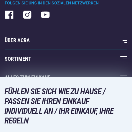
FOLGEN SIE UNS IN DEN SOZIALEN NETZWERKEN
ÜBER ACRA
Über uns
SORTIMENT
Acra-Garantie
Fitness und Krafttraining
ALLES ZUM EINKAUF
Kontakte
Racketsportarten
FÜHLEN SIE SICH WIE ZU HAUSE /
Großhandel
Acra-Garantie
Wintersport
PASSEN SIE IHREN EINKAUF
Einkaufsratgeber
Rückgabe und Reklamationen
INDIVIDUELL AN / IHR EINKAUF, IHRE
Freizeit und Unterhaltung
VERSANDARTEN
Versand und Zahlung
REGELN
Camping und Wandern
Kampfsportarten