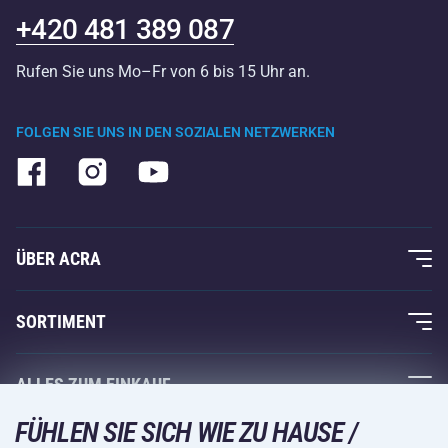
+420 481 389 087
Rufen Sie uns Mo–Fr von 6 bis 15 Uhr an.
FOLGEN SIE UNS IN DEN SOZIALEN NETZWERKEN
ÜBER ACRA
Über uns
SORTIMENT
Acra-Garantie
Fitness und Krafttraining
ALLES ZUM EINKAUF
Kontakte
Racketsportarten
FÜHLEN SIE SICH WIE ZU HAUSE /
Großhandel
Acra-Garantie