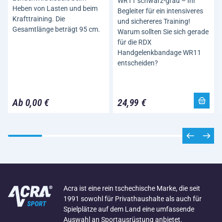
WR11 schwarz-grau – Ihr
Heben von Lasten und beim
Begleiter für ein intensiveres
Krafttraining. Die
und sichereres Training!
Gesamtlänge beträgt 95 cm.
Warum sollten Sie sich gerade
für die RDX
Handgelenkbandage WR11
entscheiden?
Ab 0,00 €
24,99 €
Acra ist eine rein tschechische Marke, die seit
1991 sowohl für Privathaushalte als auch für
Spielplätze auf dem Land eine umfassende
Auswahl an Sportausrüstung anbietet.