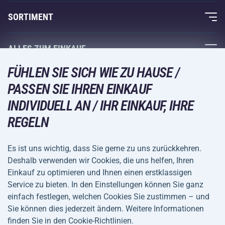
Über uns
SORTIMENT
Acra-Garantie
Fitness und Krafttraining
ALLES ZUM EINKAUF
Kontakte
Racketsportarten
FÜHLEN SIE SICH WIE ZU HAUSE /
Großhandel
Acra-Garantie
Wintersport
PASSEN SIE IHREN EINKAUF
Einkaufsratgeber
Rückgabe und Reklamationen
INDIVIDUELL AN / IHR EINKAUF, IHRE
Freizeit und Unterhaltung
VERSANDARTEN
Versand und Zahlung
REGELN
Camping und Wandern
Kampfsportarten
Es ist uns wichtig, dass Sie gerne zu uns zurückkehren.
ZAHLUNGSARTEN
Deshalb verwenden wir Cookies, die uns helfen, Ihren
Fahrräder und Roller
Einkauf zu optimieren und Ihnen einen erstklassigen
Ballsportarten
Service zu bieten. In den Einstellungen können Sie ganz
einfach festlegen, welchen Cookies Sie zustimmen – und
Wassersport
Allgemeine
Datenschutz
Sie können dies jederzeit ändern. Weitere Informationen
Sportbekleidung und Accessoires
Geschäftsbedingungen
finden Sie in den Cookie-Richtlinien.