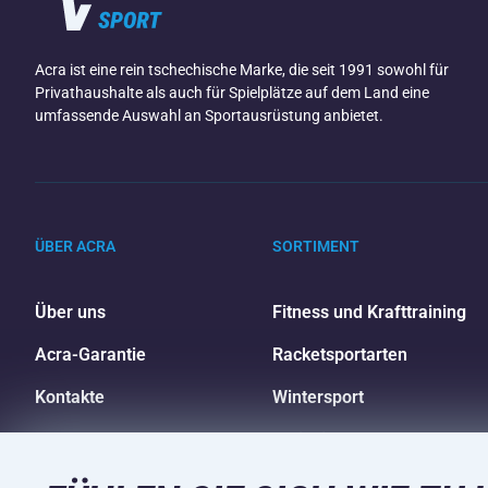
Acra ist eine rein tschechische Marke, die seit 1991 sowohl für
Privathaushalte als auch für Spielplätze auf dem Land eine
umfassende Auswahl an Sportausrüstung anbietet.
ÜBER ACRA
SORTIMENT
Über uns
Fitness und Krafttraining
Acra-Garantie
Racketsportarten
Kontakte
Wintersport
Großhandel
Freizeit und Unterhaltung
Einkaufsratgeber
Camping und Wandern