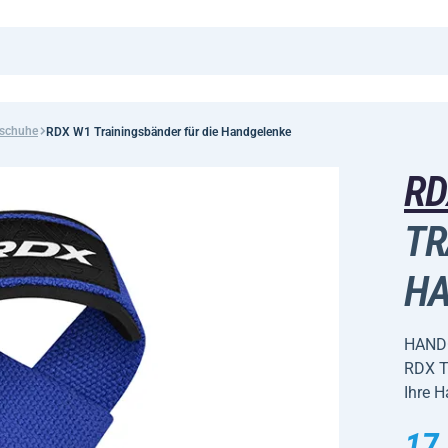
dschuhe
RDX W1 Trainingsbänder für die Handgelenke
R
TR
HA
HAND
RDX Tr
Ihre 
17,