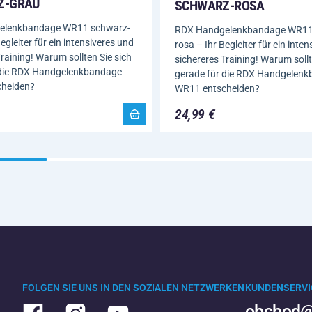
Z-GRAU
SCHWARZ-ROSA
elenkbandage WR11 schwarz-
RDX Handgelenkbandage WR11
egleiter für ein intensiveres und
rosa – Ihr Begleiter für ein inte
Training! Warum sollten Sie sich
sichereres Training! Warum sollt
 die RDX Handgelenkbandage
gerade für die RDX Handgelen
heiden?
WR11 entscheiden?
24,99 €
FOLGEN SIE UNS IN DEN SOZIALEN NETZWERKEN
KUNDENSERVI
obchod@