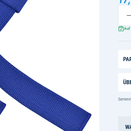
Auf
PA
ÜB
Serie
WA