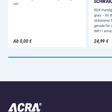
SCHWAR
cm.
RDX Handg
grau – Ihr B
sichereres 
gerade für
WR11 entsc
Ab 0,00 €
24,99 €