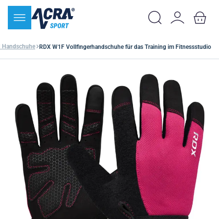
d Handschuhe
RDX W1F Vollfingerhandschuhe für das Training im Fitnessstudio