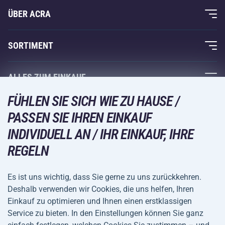
ÜBER ACRA
Über uns
SORTIMENT
Acra-Garantie
Fitness und Krafttraining
ALLES ZUM EINKAUF
Kontakte
Racketsportarten
FÜHLEN SIE SICH WIE ZU HAUSE /
Großhandel
Acra-Garantie
Wintersport
PASSEN SIE IHREN EINKAUF
Einkaufsratgeber
Rückgabe und Reklamationen
INDIVIDUELL AN / IHR EINKAUF, IHRE
Freizeit und Unterhaltung
VERSANDARTEN
Versand und Zahlung
REGELN
Camping und Wandern
Kampfsportarten
Es ist uns wichtig, dass Sie gerne zu uns zurückkehren.
ZAHLUNGSARTEN
Deshalb verwenden wir Cookies, die uns helfen, Ihren
Fahrräder und Roller
Einkauf zu optimieren und Ihnen einen erstklassigen
Ballsportarten
Service zu bieten. In den Einstellungen können Sie ganz