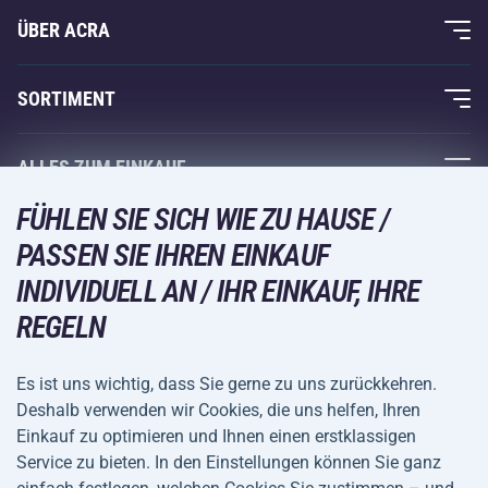
ÜBER ACRA
Über uns
SORTIMENT
Acra-Garantie
Fitness und Krafttraining
ALLES ZUM EINKAUF
Kontakte
Racketsportarten
FÜHLEN SIE SICH WIE ZU HAUSE /
Großhandel
Acra-Garantie
Wintersport
PASSEN SIE IHREN EINKAUF
Einkaufsratgeber
Rückgabe und Reklamationen
INDIVIDUELL AN / IHR EINKAUF, IHRE
Freizeit und Unterhaltung
VERSANDARTEN
Versand und Zahlung
REGELN
Camping und Wandern
Kampfsportarten
Es ist uns wichtig, dass Sie gerne zu uns zurückkehren.
ZAHLUNGSARTEN
Deshalb verwenden wir Cookies, die uns helfen, Ihren
Fahrräder und Roller
Einkauf zu optimieren und Ihnen einen erstklassigen
Ballsportarten
Service zu bieten. In den Einstellungen können Sie ganz