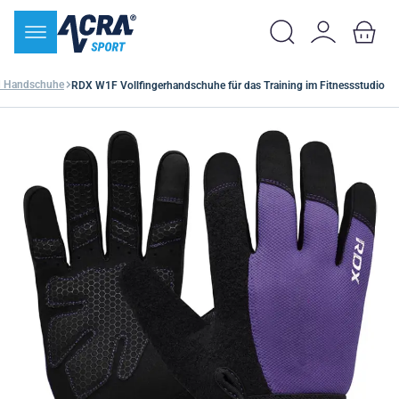
d Handschuhe
RDX W1F Vollfingerhandschuhe für das Training im Fitnessstudio