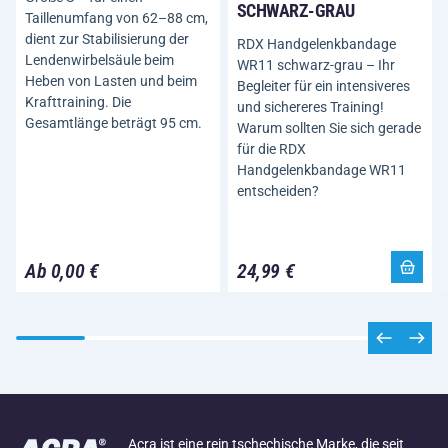
SCHWARZ-GRAU
Taillenumfang von 62–88 cm,
dient zur Stabilisierung der
RDX Handgelenkbandage
Lendenwirbelsäule beim
WR11 schwarz-grau – Ihr
Heben von Lasten und beim
Begleiter für ein intensiveres
Krafttraining. Die
und sichereres Training!
Gesamtlänge beträgt 95 cm.
Warum sollten Sie sich gerade
für die RDX
Handgelenkbandage WR11
entscheiden?
Ab 0,00 €
24,99 €
Acra ist eine rein tschechische Marke, die seit