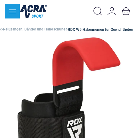
e
Reißzangen, Bänder und Handschuhe
RDX W5 Hakenriemen für Gewichtheber