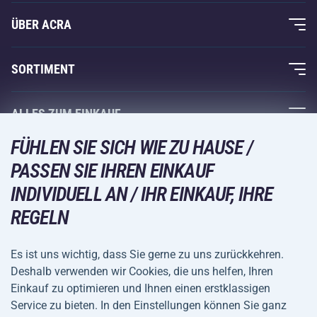
ÜBER ACRA
Über uns
SORTIMENT
Acra-Garantie
Fitness und Krafttraining
ALLES ZUM EINKAUF
Kontakte
Racketsportarten
FÜHLEN SIE SICH WIE ZU HAUSE /
Großhandel
Acra-Garantie
Wintersport
PASSEN SIE IHREN EINKAUF
Einkaufsratgeber
Rückgabe und Reklamationen
INDIVIDUELL AN / IHR EINKAUF, IHRE
Freizeit und Unterhaltung
VERSANDARTEN
Versand und Zahlung
REGELN
Camping und Wandern
Kampfsportarten
Es ist uns wichtig, dass Sie gerne zu uns zurückkehren.
ZAHLUNGSARTEN
Deshalb verwenden wir Cookies, die uns helfen, Ihren
Fahrräder und Roller
Einkauf zu optimieren und Ihnen einen erstklassigen
Ballsportarten
Service zu bieten. In den Einstellungen können Sie ganz