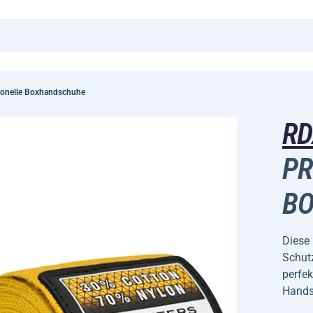
onelle Boxhandschuhe
R
PR
B
Diese
Schut
perfek
Hands