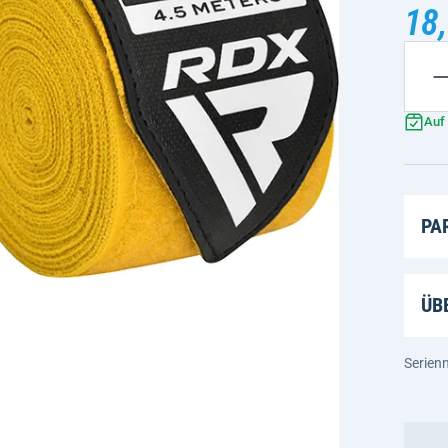
18,
Auf
PA
ÜB
Serie