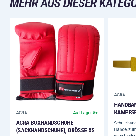
MEHR AUS DIESER KATEGO
ACRA
HANDBA
KAMPFSP
ACRA
Auf Lager 5+
ACRA BOXHANDSCHUHE
Schutzband
(SACKHANDSCHUHE), GRÖSSE XS
Hände, zum
verschiede