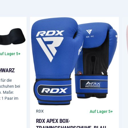
uf Lager 5+
HWARZ
für die
schuhen bei
n. Maße:
: 1 Paar im
RDX
Auf Lager 5+
RDX APEX BOX-
TRAININGSHANDSCHUHE, BLAU,