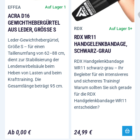
EFFEA
Auf Lager 1
ACRA D16
GEWICHTHEBERGÜRTEL
RDX
Auf Lager 5+
AUS LEDER, GRÖSSE S
RDX WR11
Leder-Gewichthebergürtel,
HANDGELENKBANDAGE,
Größe S – für einen
SCHWARZ-GRAU
Taillenumfang von 62–88 cm,
dient zur Stabilisierung der
RDX Handgelenkbandage
Lendenwirbelsäule beim
WR11 schwarz-grau – Ihr
Heben von Lasten und beim
Begleiter für ein intensiveres
Krafttraining. Die
und sichereres Training!
Gesamtlänge beträgt 95 cm.
Warum sollten Sie sich gerade
für die RDX
Handgelenkbandage WR11
entscheiden?
Ab 0,00 €
24,99 €