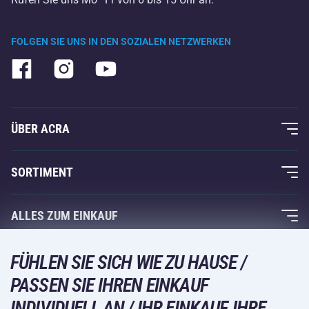
FOLGEN SIE UNS IN DEN SOZIALEN NETZWERKEN
ÜBER ACRA
Über uns
SORTIMENT
Acra-Garantie
Fitness und Krafttraining
ALLES ZUM EINKAUF
Kontakte
Racketsportarten
Großhandel
Acra-Garantie
FÜHLEN SIE SICH WIE ZU HAUSE /
Wintersport
Einkaufsratgeber
Rückgabe und Reklamationen
PASSEN SIE IHREN EINKAUF
Freizeit und Unterhaltung
VERSANDARTEN
INDIVIDUELL AN / IHR EINKAUF, IHRE
Versand und Zahlung