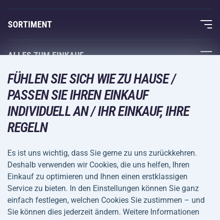
Über uns
SORTIMENT
Acra-Garantie
Fitness und Krafttraining
ALLES ZUM EINKAUF
Kontakte
Racketsportarten
FÜHLEN SIE SICH WIE ZU HAUSE /
Großhandel
Acra-Garantie
Wintersport
PASSEN SIE IHREN EINKAUF
Einkaufsratgeber
Rückgabe und Reklamationen
INDIVIDUELL AN / IHR EINKAUF, IHRE
Freizeit und Unterhaltung
VERSANDARTEN
Versand und Zahlung
REGELN
Camping und Wandern
Kampfsportarten
Es ist uns wichtig, dass Sie gerne zu uns zurückkehren.
ZAHLUNGSARTEN
Deshalb verwenden wir Cookies, die uns helfen, Ihren
Fahrräder und Roller
Einkauf zu optimieren und Ihnen einen erstklassigen
Ballsportarten
Service zu bieten. In den Einstellungen können Sie ganz
einfach festlegen, welchen Cookies Sie zustimmen – und
Wassersport
Allgemeine
Datenschutz
Sie können dies jederzeit ändern. Weitere Informationen