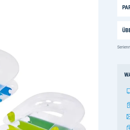
PA
ÜB
Serien
WA