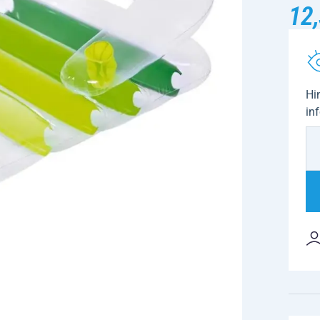
12,
Hi
in