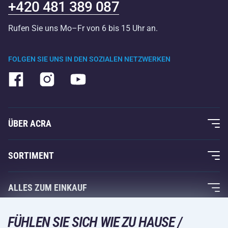
+420 481 389 087
Rufen Sie uns Mo–Fr von 6 bis 15 Uhr an.
FOLGEN SIE UNS IN DEN SOZIALEN NETZWERKEN
ÜBER ACRA
Über uns
SORTIMENT
Acra-Garantie
Fitness und Krafttraining
ALLES ZUM EINKAUF
Kontakte
Racketsportarten
Großhandel
Acra-Garantie
FÜHLEN SIE SICH WIE ZU HAUSE /
Wintersport