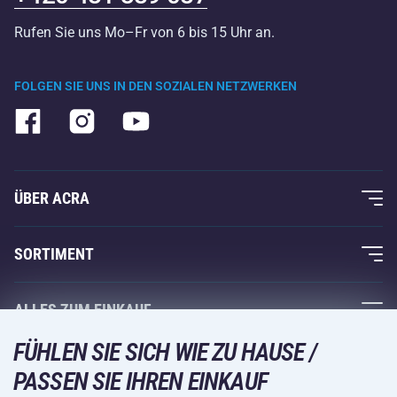
Rufen Sie uns Mo–Fr von 6 bis 15 Uhr an.
FOLGEN SIE UNS IN DEN SOZIALEN NETZWERKEN
ÜBER ACRA
Über uns
SORTIMENT
Acra-Garantie
Fitness und Krafttraining
ALLES ZUM EINKAUF
Kontakte
Racketsportarten
FÜHLEN SIE SICH WIE ZU HAUSE /
Großhandel
Acra-Garantie
Wintersport
PASSEN SIE IHREN EINKAUF
Einkaufsratgeber
Rückgabe und Reklamationen