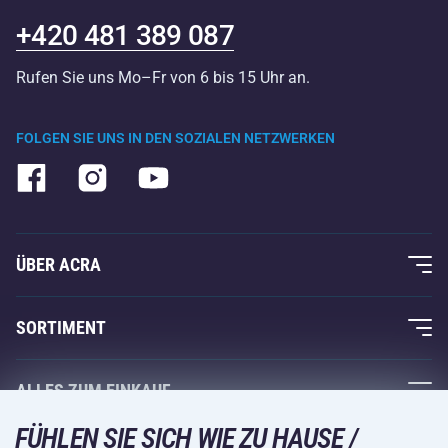
+420 481 389 087
Rufen Sie uns Mo–Fr von 6 bis 15 Uhr an.
FOLGEN SIE UNS IN DEN SOZIALEN NETZWERKEN
ÜBER ACRA
Über uns
SORTIMENT
Acra-Garantie
Fitness und Krafttraining
ALLES ZUM EINKAUF
Kontakte
Racketsportarten
FÜHLEN SIE SICH WIE ZU HAUSE /
Großhandel
Acra-Garantie