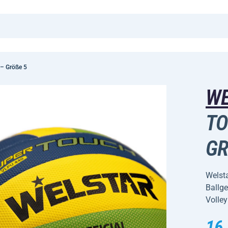
 – Größe 5
W
TO
GR
Welst
Ballge
Volley
16,