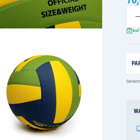
Auf
PA
Serie
WA