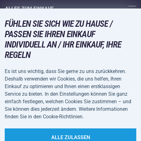
Fitness und Krafttraining
ALLES ZUM EINKAUF
Kontakte
Racketsportarten
FÜHLEN SIE SICH WIE ZU HAUSE /
Großhandel
Acra-Garantie
Wintersport
PASSEN SIE IHREN EINKAUF
Einkaufsratgeber
Rückgabe und Reklamationen
Freizeit und Unterhaltung
VERSANDARTEN
INDIVIDUELL AN / IHR EINKAUF, IHRE
Versand und Zahlung
REGELN
Camping und Wandern
Kampfsportarten
Es ist uns wichtig, dass Sie gerne zu uns zurückkehren.
ZAHLUNGSARTEN
Deshalb verwenden wir Cookies, die uns helfen, Ihren
Fahrräder und Roller
Einkauf zu optimieren und Ihnen einen erstklassigen
Ballsportarten
Service zu bieten. In den Einstellungen können Sie ganz
einfach festlegen, welchen Cookies Sie zustimmen – und
Wassersport
Allgemeine
Datenschutz
Sie können dies jederzeit ändern. Weitere Informationen
Sportbekleidung und Accessoires
Geschäftsbedingungen
finden Sie in den Cookie-Richtlinien.
Cookie-Einstellungen
ALLE ZULASSEN