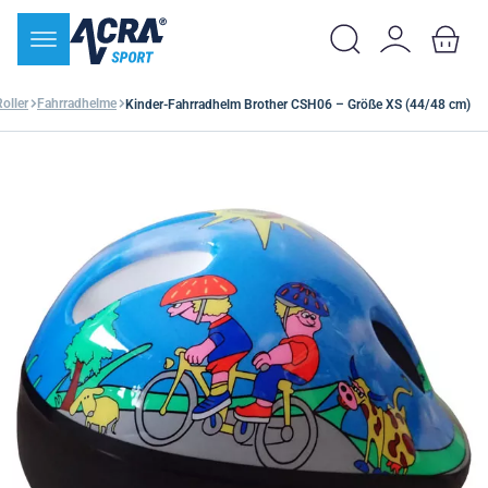
oller
Fahrradhelme
Kinder-Fahrradhelm Brother CSH06 – Größe XS (44/48 cm)