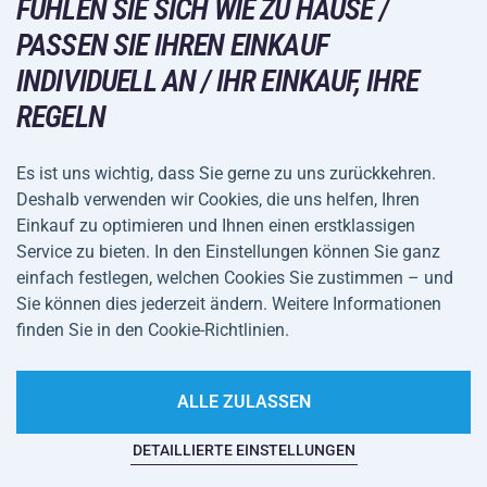
FÜHLEN SIE SICH WIE ZU HAUSE /
Großhandel
Acra-Garantie
Wintersport
PASSEN SIE IHREN EINKAUF
Einkaufsratgeber
Rückgabe und Reklamationen
INDIVIDUELL AN / IHR EINKAUF, IHRE
Freizeit und Unterhaltung
VERSANDARTEN
Versand und Zahlung
REGELN
Camping und Wandern
Kampfsportarten
Es ist uns wichtig, dass Sie gerne zu uns zurückkehren.
ZAHLUNGSARTEN
Deshalb verwenden wir Cookies, die uns helfen, Ihren
Fahrräder und Roller
Einkauf zu optimieren und Ihnen einen erstklassigen
Ballsportarten
Service zu bieten. In den Einstellungen können Sie ganz
einfach festlegen, welchen Cookies Sie zustimmen – und
Wassersport
Allgemeine
Datenschutz
Sie können dies jederzeit ändern. Weitere Informationen
Sportbekleidung und Accessoires
Geschäftsbedingungen
finden Sie in den Cookie-Richtlinien.
Cookie-Einstellungen
ALLE ZULASSEN
DETAILLIERTE EINSTELLUNGEN
Auf dieser Website spukt es