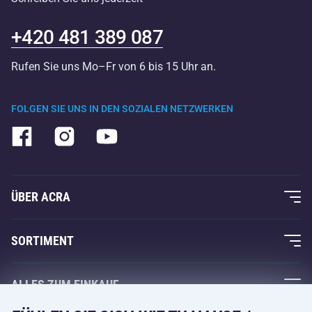
+420 481 389 087
Rufen Sie uns Mo–Fr von 6 bis 15 Uhr an.
FOLGEN SIE UNS IN DEN SOZIALEN NETZWERKEN
ÜBER ACRA
Über uns
SORTIMENT
Acra-Garantie
Fitness und Krafttraining
ALLES ZUM EINKAUF
Kontakte
Racketsportarten