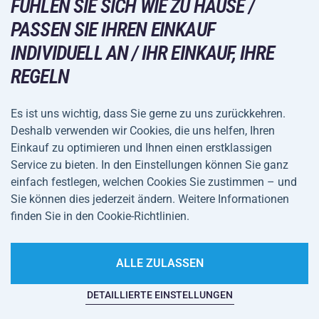
FÜHLEN SIE SICH WIE ZU HAUSE /
Großhandel
Acra-Garantie
Wintersport
PASSEN SIE IHREN EINKAUF
Einkaufsratgeber
Rückgabe und Reklamationen
INDIVIDUELL AN / IHR EINKAUF, IHRE
Freizeit und Unterhaltung
VERSANDARTEN
Versand und Zahlung
REGELN
Camping und Wandern
Kampfsportarten
Es ist uns wichtig, dass Sie gerne zu uns zurückkehren.
ZAHLUNGSARTEN
Deshalb verwenden wir Cookies, die uns helfen, Ihren
Fahrräder und Roller
Einkauf zu optimieren und Ihnen einen erstklassigen
Ballsportarten
Service zu bieten. In den Einstellungen können Sie ganz
einfach festlegen, welchen Cookies Sie zustimmen – und
Wassersport
Allgemeine
Datenschutz
Sie können dies jederzeit ändern. Weitere Informationen
Sportbekleidung und Accessoires
Geschäftsbedingungen
finden Sie in den Cookie-Richtlinien.
Cookie-Einstellungen
ALLE ZULASSEN
DETAILLIERTE EINSTELLUNGEN
Auf dieser Website spukt es