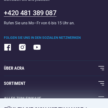
+420 481 389 087
Rufen Sie uns Mo–Fr von 6 bis 15 Uhr an.
FOLGEN SIE UNS IN DEN SOZIALEN NETZWERKEN
ÜBER ACRA
Über uns
SORTIMENT
Acra-Garantie
Fitness und Krafttraining
ALLES ZUM EINKAUF
Kontakte
Racketsportarten