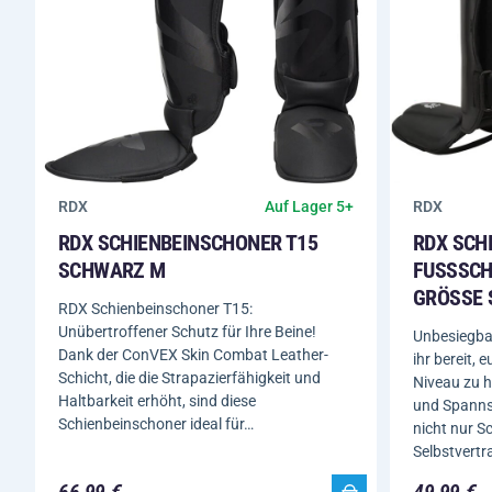
RDX
RDX
Auf Lager 5+
RDX SCHIENBEINSCHONER T15
RDX SCH
SCHWARZ M
FUSSSCHU
RÖSSE S
RDX Schienbeinschoner T15:
Unübertroffener Schutz für Ihre Beine!
Unbesiegbar
Dank der ConVEX Skin Combat Leather-
ihr bereit, 
Schicht, die die Strapazierfähigkeit und
Niveau zu 
Haltbarkeit erhöht, sind diese
und Spannsc
Schienbeinschoner ideal für…
nicht nur S
Selbstvertr