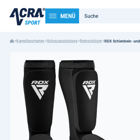
MENÜ
Kampfsportarten
Schutzausrüstung
Beinschützer
RDX Schienbein- und