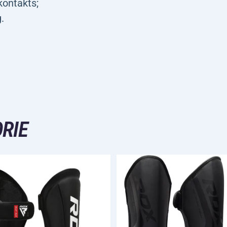
kontakts;
.
RIE