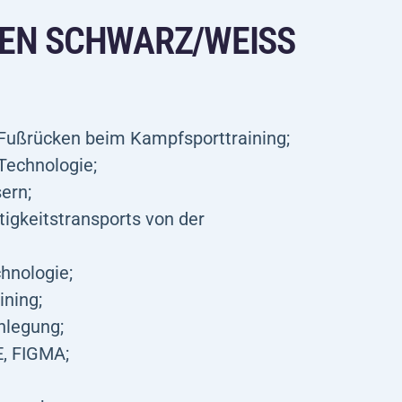
N SCHWARZ/WEISS –
d Fußrücken beim Kampfsporttraining;
echnologie;
ern;
gkeitstransports von der
hnologie;
ining;
nlegung;
E, FIGMA;