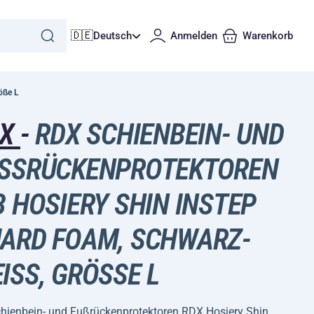
🇩🇪
Deutsch
Anmelden
Warenkorb
öße L
DX
-
RDX SCHIENBEIN- UND
SSRÜCKENPROTEKTOREN S
 HOSIERY SHIN INSTEP G
RD FOAM, SCHWARZ-W
SS, GRÖSSE L
chienbein- und Fußrückenprotektoren RDX Hosiery Shin