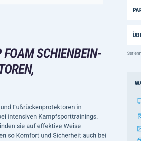
PA
ÜB
P FOAM SCHIENBEIN-
Serie
REN, S
WA
 und Fußrückenprotektoren in
bei intensiven Kampfsporttrainings.
nden sie auf effektive Weise
n so Komfort und Sicherheit auch bei