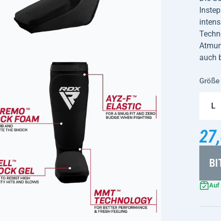
Inste
inten
Techn
Atmung
auch 
Größe
L
27,
BI
Auf