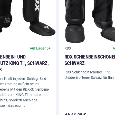
RDX
Auf Lager 5+
A
IENBEIN- UND
RDX SCHIENBEINSCHONER
TZ KING T1, SCHWARZ, G
SCHWARZ
RDX Schienbeinschoner T15:
Unübertroffener Schutz für Ihre
e Kraft in jedem Schlag. Seid
euer Training auf ein neues
heben? Mit den RDX-Schienbein-
hützern KING T1 erhaltet ihr
chutz, sondern auch das
auen, das euch…