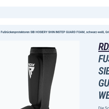
 Fußrückenprotektoren SIB HOSIERY SHIN INSTEP GUARD FOAM, schwarz-weiß, Gr
R
FU
IB
UA
EI
Die S