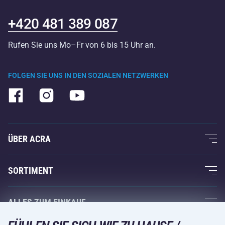
+420 481 389 087
Rufen Sie uns Mo–Fr von 6 bis 15 Uhr an.
FOLGEN SIE UNS IN DEN SOZIALEN NETZWERKEN
ÜBER ACRA
Über uns
SORTIMENT
Acra-Garantie
Fitness und Krafttraining
ALLES ZUM EINKAUF
Kontakte
Racketsportarten
Großhandel