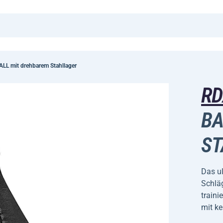
L mit drehbarem Stahllager
R
BA
ST
Das ul
Schlä
traini
mit k