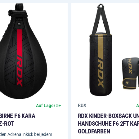
RDX
Auf Lager 5+
A
BIRNE F6 KARA
RDX KINDER-BOXSACK U
Z-ROT
HANDSCHUHE F6 2FT KA
GOLDFARBEN
 den Adrenalinkick bei jedem