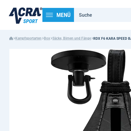
MENÜ
Kampfsportarten
Box
Säcke, Birnen und Fänge
RDX F6 KARA SPEED BAL