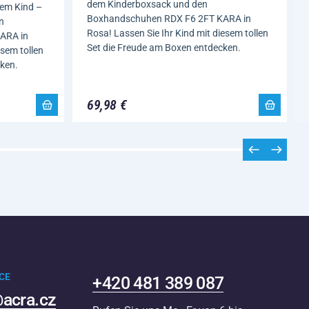
dem Kinderboxsack und den
rem Kind –
Boxhandschuhen RDX F6 2FT KARA in
n
Rosa! Lassen Sie Ihr Kind mit diesem tollen
ARA in
Set die Freude am Boxen entdecken.
esem tollen
ken.
69,98 €
CE
+420 481 389 087
acra.cz