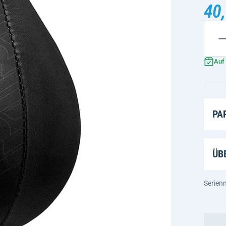
40,
Auf
PA
ÜB
Serie