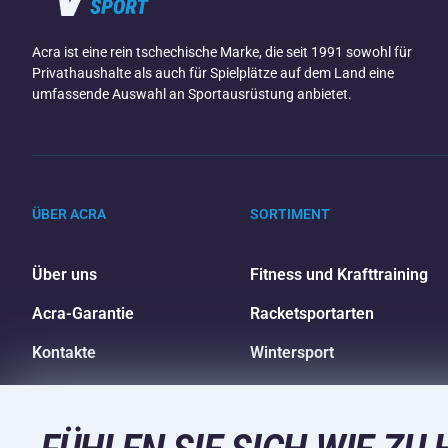
Acra ist eine rein tschechische Marke, die seit 1991 sowohl für
Privathaushalte als auch für Spielplätze auf dem Land eine
umfassende Auswahl an Sportausrüstung anbietet.
ÜBER ACRA
SORTIMENT
Über uns
Fitness und Krafttraining
Acra-Garantie
Racketsportarten
Kontakte
Wintersport
Großhandel
Freizeit und Unterhaltung
Einkaufsratgeber
Camping und Wandern